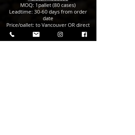
MOQ: 1pallet (80 cases)
Leadtime: 30-60 days from order
date
Price/pallet: to Vancouver OR direct
to Japan - by request
人々の声...
What People are saying...