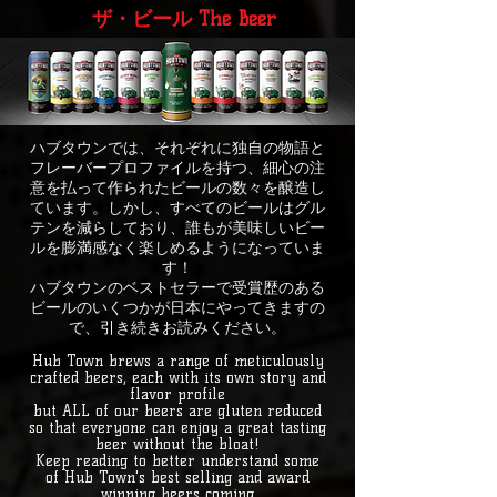
ザ・ビール The Beer
ハブタウンでは、それぞれに独自の物語と
フレーバープロファイルを持つ、細心の注
意を払って作られたビールの数々を醸造し
ています。しかし、すべてのビールはグル
テンを減らしており、誰もが美味しいビー
ルを膨満感なく楽しめるようになっていま
す！
ハブタウンのベストセラーで受賞歴のある
ビールのいくつかが日本にやってきますの
で、引き続きお読みください。
Hub Town brews a range of meticulously
crafted beers, each with its own story and
flavor profile
but ALL of our beers are gluten reduced
so that everyone can enjoy a great tasting
beer without the bloat!
Keep reading to better understand some
of Hub Town's best selling and award
winning beers coming