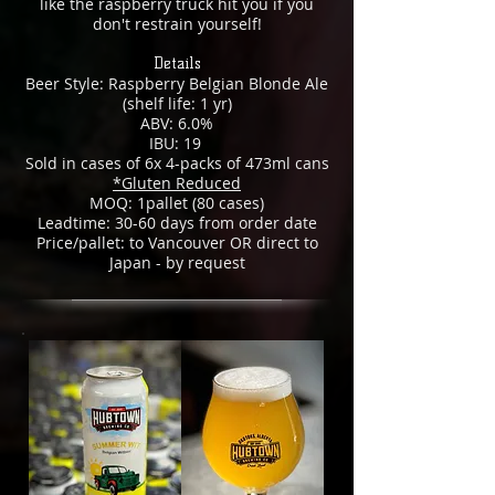
like the raspberry truck hit you if you
don't restrain yourself!
Details
Beer Style: Raspberry Belgian Blonde Ale
(shelf life: 1 yr)
ABV: 6.0%
IBU: 19
Sold in cases of 6x 4-packs of 473ml cans
*Gluten Reduced
MOQ: 1pallet (80 cases)
Leadtime: 30-60 days from order date
Price/pallet: to Vancouver OR direct to
Japan - by request