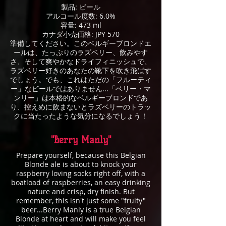
製品: ビール
アルコール度数: 6.0%
容量: 473 ml
カナダ小売価格: JPY 570
準備してください。このベルギーブロンドエ
ールは、たっぷりのラズベリー、飲みやす
さ、そして爽やかなドライフィニッシュで、
ラズベリー好きのあなたの靴下を吹き飛ばす
でしょう。でも、これはただの「フルーティ
ー」なビールではありません...「ベリー・マ
ンリー」は本格的なベルギーブロンドであ
り、控えめに飲まないとラズベリーのトラッ
クに当たったような気分になるでしょう！
"Berry Manly"
Prepare yourself, because this Belgian
Blonde ale is about to knock your
raspberry loving socks right off, with a
boatload of raspberries, an easy drinking
nature and crisp, dry finish. But
remember, this isn't just some "fruity"
beer...Berry Manly is a true Belgian
Blonde at heart and will make you feel