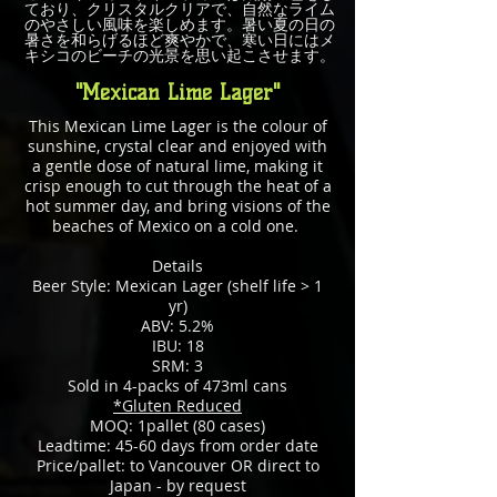
ており、クリスタルクリアで、自然なライム
のやさしい風味を楽しめます。暑い夏の日の
暑さを和らげるほど爽やかで、寒い日にはメ
キシコのビーチの光景を思い起こさせます。
"Mexican Lime Lager"
This Mexican Lime Lager is the colour of
sunshine, crystal clear and enjoyed with
a gentle dose of natural lime, making it
crisp enough to cut through the heat of a
hot summer day, and bring visions of the
beaches of Mexico on a cold one.
Details
Beer Style: Mexican Lager (shelf life > 1
yr)
ABV: 5.2%
IBU: 18
SRM: 3
Sold in 4-packs of 473ml cans
*Gluten Reduced
MOQ: 1pallet (80 cases)
Leadtime: 45-60 days from order date
Price/pallet: to Vancouver OR direct to
Japan - by request