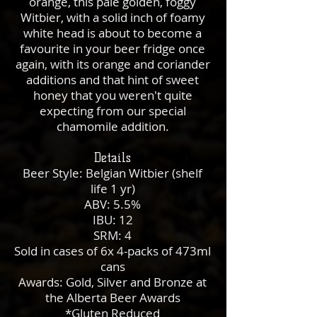
orange, this pale golden, foggy
Witbier, with a solid inch of foamy
white head is about to become a
favourite in your beer fridge once
again, with its orange and coriander
additions and that hint of sweet
honey that you weren't quite
expecting from our special
chamomile addition.
Details
Beer Style: Belgian Witbier (shelf
life 1 yr)
ABV: 5.5%
IBU: 12
SRM: 4
Sold in cases of 6x 4-packs of 473ml
cans
Awards: Gold, Silver and Bronze at
the Alberta Beer Awards
*Gluten Reduced