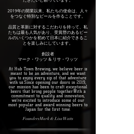
2019年の開業以来、私たちの使命は、人々
をつなぐ特別なビールを作ることです。
品質と革新に対するこだわりを持って、私
たちは最も人気があり、受賞歴のあるビー
ルのいくつかを初めて日本に紹介できるこ
とを楽しみにしています。
創設者
マーク・ワッツ & リサ・ワッツ
At Hub Town Brewing, we believe beer is
meant to be an adventure, and we want
you to enjoy every sip of that adventure
with us.
Since opening our doors in 2019,
our mission has been to craft exceptional
beers that bring people together.
With a
commitment to quality and innovation,
we’re excited to introduce some of our
most popular and award winning beers to
Japan for the first time.
Founders
Mark & Lisa Watts