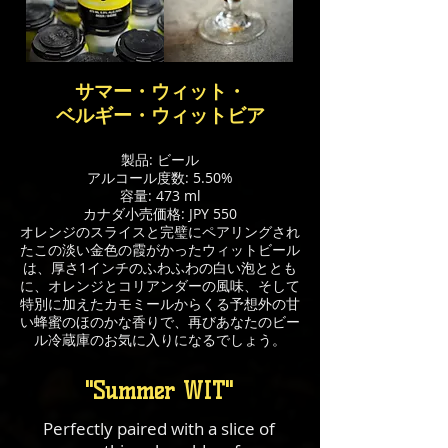
サマー・ウィット・
ベルギー・ウィットビア
製品: ビール
アルコール度数: 5.50%
容量: 473 ml
カナダ小売価格: JPY 550
オレンジのスライスと完璧にペアリングされ
たこの淡い金色の霞がかったウィットビール
は、厚さ1インチのふわふわの白い泡ととも
に、オレンジとコリアンダーの風味、そして
特別に加えたカモミールからくる予想外の甘
い蜂蜜のほのかな香りで、再びあなたのビー
ル冷蔵庫のお気に入りになるでしょう。
"Summer WIT"
Perfectly paired with a slice of